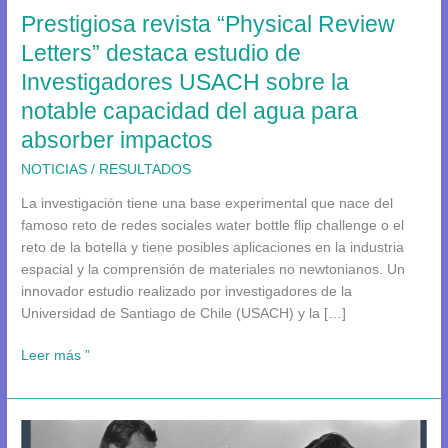
Prestigiosa revista “Physical Review
de
Investigadores
Letters” destaca estudio de
USACH
Investigadores USACH sobre la
sobre
notable capacidad del agua para
la
notable
absorber impactos
capacidad
NOTICIAS
/
RESULTADOS
del
agua
La investigación tiene una base experimental que nace del
para
famoso reto de redes sociales water bottle flip challenge o el
absorber
reto de la botella y tiene posibles aplicaciones en la industria
impactos
espacial y la comprensión de materiales no newtonianos. Un
innovador estudio realizado por investigadores de la
Universidad de Santiago de Chile (USACH) y la […]
Leer más ”
Nueva