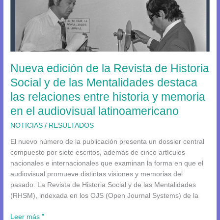
edición
de
la
Revista
de
Historia
Nueva edición de la Revista de Historia
Social
y
Social y de las Mentalidades destaca
de
las relaciones entre historia y memoria
las
en el audiovisual latinoamericano
Mentalidades
destaca
NOTICIAS
/
RESULTADOS
las
El nuevo número de la publicación presenta un dossier central
relaciones
compuesto por siete escritos, además de cinco artículos
entre
nacionales e internacionales que examinan la forma en que el
historia
audiovisual promueve distintas visiones y memorias del
y
pasado. La Revista de Historia Social y de las Mentalidades
memoria
(RHSM), indexada en los OJS (Open Journal Systems) de la
en
el
Leer más ”
audiovisual