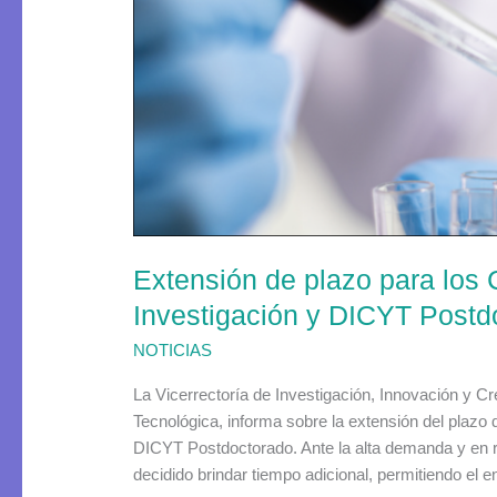
plazo
para
los
Concursos
DICYT
Ayudante
de
Investigación
y
DICYT
Extensión de plazo para lo
Postdoctorado
Investigación y DICYT Postd
NOTICIAS
La Vicerrectoría de Investigación, Innovación y Cr
Tecnológica, informa sobre la extensión del plaz
DICYT Postdoctorado. Ante la alta demanda y en r
decidido brindar tiempo adicional, permitiendo el e