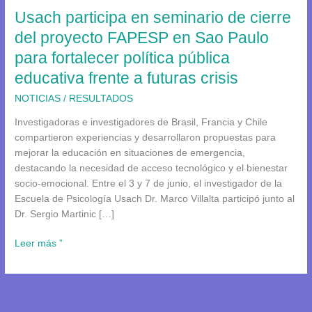
Usach participa en seminario de cierre
proyecto
FAPESP
del proyecto FAPESP en Sao Paulo
en
para fortalecer política pública
Sao
educativa frente a futuras crisis
Paulo
para
NOTICIAS
/
RESULTADOS
fortalecer
política
Investigadoras e investigadores de Brasil, Francia y Chile
pública
compartieron experiencias y desarrollaron propuestas para
educativa
mejorar la educación en situaciones de emergencia,
frente
destacando la necesidad de acceso tecnológico y el bienestar
a
socio-emocional. Entre el 3 y 7 de junio, el investigador de la
futuras
Escuela de Psicología Usach Dr. Marco Villalta participó junto al
crisis
Dr. Sergio Martinic […]
Leer más ”