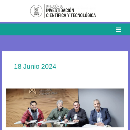
Ir
al
contenido
18 Junio 2024
Usach
participa
en
seminario
de
cierre
del