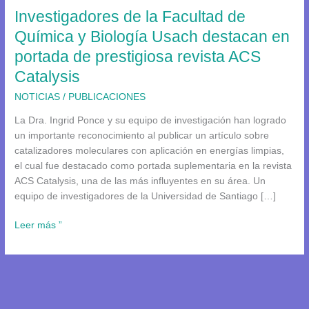
Investigadores de la Facultad de
Biología
Usach
Química y Biología Usach destacan en
destacan
portada de prestigiosa revista ACS
en
Catalysis
portada
de
NOTICIAS
/
PUBLICACIONES
prestigiosa
La Dra. Ingrid Ponce y su equipo de investigación han logrado
revista
un importante reconocimiento al publicar un artículo sobre
ACS
catalizadores moleculares con aplicación en energías limpias,
Catalysis
el cual fue destacado como portada suplementaria en la revista
ACS Catalysis, una de las más influyentes en su área. Un
equipo de investigadores de la Universidad de Santiago […]
Leer más ”