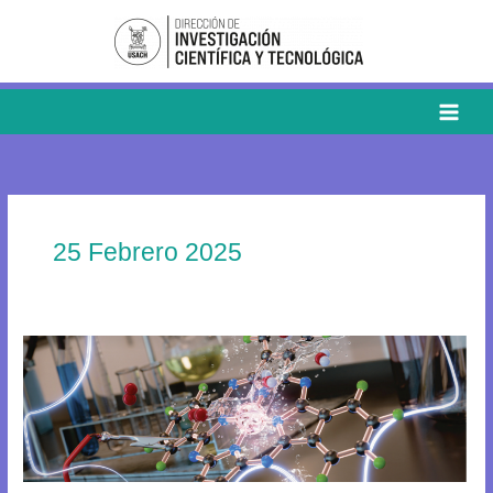
Ir
al
contenido
25 Febrero 2025
Investigadores
de
la
Facultad
de
Química
y