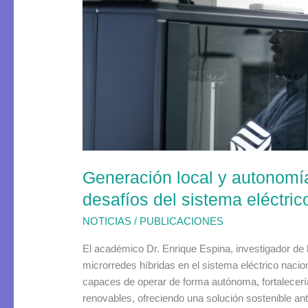
y
autonomía
eléctrica
como
respuesta
científica
a
los
desafíos
del
Generación local y autonomía
sistema
eléctrico
desafíos del sistema eléctric
nacional
NOTICIAS
/
PUBLICACIONES
El académico Dr. Enrique Espina, investigador de 
microrredes híbridas en el sistema eléctrico nacio
capaces de operar de forma autónoma, fortalecería
renovables, ofreciendo una solución sostenible an