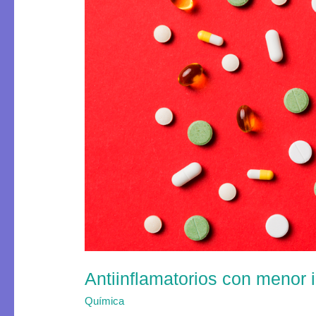
menor
impacto
en
la
salud
Antiinflamatorios con menor 
Química