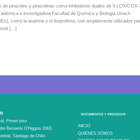
s de pirazoles y pirazolinas como inhibidores duales de 5-LOX/COX-
académica e investigadora Facultad de Química y Biología Usach
Es), como la aspirina o el ibuprofeno, son ampliamente utilizados pa
 está […]
ÓN
DOCUMENTOS Y PROCESOS
al, Primer piso
INICIO
ador Bernardo O'Higgins 3363,
QUIÉNES SOMOS
entral, Santiago de Chile.