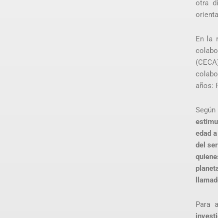
otra d
orient
En la 
colabo
(CECA
colab
años: 
Según
estimu
edad a
del se
quiene
planeta
llamad
Para 
invest