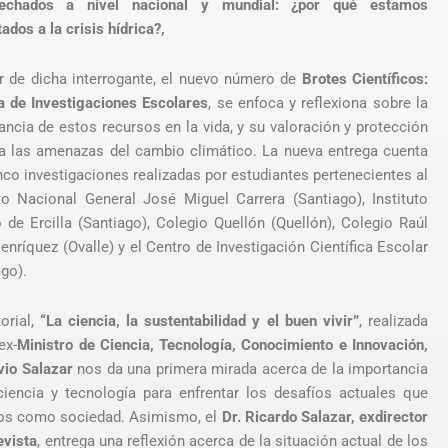
pechados a nivel nacional y mundial: ¿por qué estamos
ados a la crisis hídrica?,
ir de dicha interrogante, el nuevo número de
Brotes Científicos:
a de Investigaciones Escolares
, se enfoca y reflexiona sobre la
ancia de estos recursos en la vida, y su valoración y protección
 a las amenazas del cambio climático. La nueva entrega cuenta
nco investigaciones realizadas por estudiantes pertenecientes al
uto Nacional General José Miguel Carrera (Santiago), Instituto
 de Ercilla (Santiago), Colegio Quellón (Quellón), Colegio Raúl
enríquez (Ovalle) y el Centro de Investigación Científica Escolar
ago).
torial,
“La ciencia, la sustentabilidad y el buen vivir”
, realizada
ex-
Ministro de Ciencia, Tecnología, Conocimiento e Innovación,
vio Salazar
nos da una primera mirada acerca de la importancia
ciencia y tecnología para enfrentar los desafíos actuales que
s como sociedad. Asimismo, el
Dr. Ricardo Salazar, exdirector
evista
, entrega una reflexión acerca de la situación actual de los