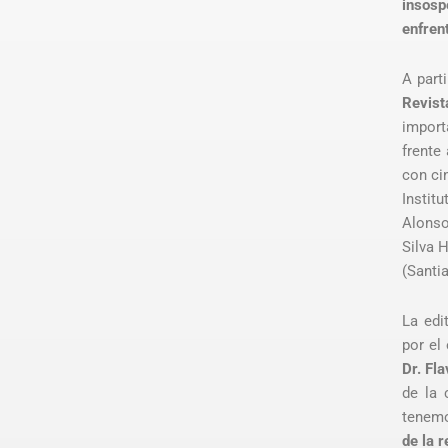
insos
enfrent
A part
Revist
import
frente
con ci
Instit
Alonso
Silva H
(Santi
La edi
por el 
Dr. Fla
de la 
tenemo
de la r