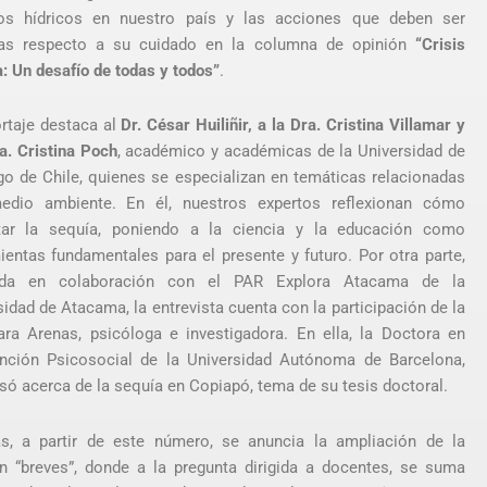
os hídricos en nuestro país y las acciones que deben ser
as respecto a su cuidado en la columna de opinión
“Crisis
a: Un desafío de todas y todos”
.
ortaje destaca al
Dr. César Huiliñir, a la Dra. Cristina Villamar y
ra. Cristina Poch
, académico y académicas de la Universidad de
go de Chile, quienes se especializan en temáticas relacionadas
edio ambiente. En él, nuestros expertos reflexionan cómo
tar la sequía, poniendo a la ciencia y la educación como
ientas fundamentales para el presente y futuro. Por otra parte,
zada en colaboración con el PAR Explora Atacama de la
sidad de Atacama, la entrevista cuenta con la participación de la
ara Arenas, psicóloga e investigadora. En ella, la Doctora en
ención Psicosocial de la Universidad Autónoma de Barcelona,
só acerca de la sequía en Copiapó, tema de su tesis doctoral.
, a partir de este número, se anuncia la ampliación de la
n “breves”, donde a la pregunta dirigida a docentes, se suma