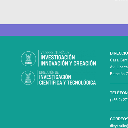
DIRECCI
Casa Centr
Av. Libert
Estación C
TELÉFON
(+56-2) 27
CORREO
dicyt.vrii