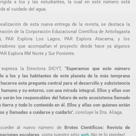
irigida a los y las estudiantes, la cual en este número está
ada al cuidado del agua.
realización de esta nueva entrega de la revista, se destaca la
ración de la Corporación Educacional Científica de Antofagasta
), PAR Explora Los Lagos, PAR Explora Atacama, y los
oradores que acompañan el proyecto desde hace ya algunos
PAR Explora RM Norte y Sur Poniente.
 expresa la Directora DICYT,
“Esperamos que este número
le a los y las habitantes de este planeta de la más temprana
 hacerse esta pregunta central para el desarrollo y subsistencia
r humano y su entorno, con una mirada integral. Ellos y ellas son
s serán los responsables del futuro de este ecosistema llamado
 tierra y todo lo contenido en él. Ellos y ellas son quienes están
os y llamadas a cuidarse y cuidarlo”
, concluye la Dra. Aliaga.
acceder al nuevo número de
Brotes Científicos: Revista de
igaciones escolares
, visita nuestro sitio
web
¡No te lo pierdas!