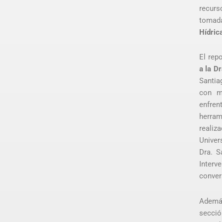
recurs
tomad
Hídric
El rep
a la D
Santia
con m
enfren
herram
reali
Univer
Dra. S
Interv
conver
Además
secció