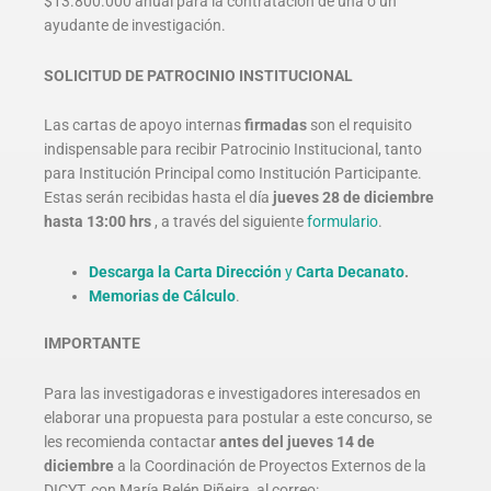
$13.800.000 anual para la contratación de una o un
ayudante de investigación.
SOLICITUD DE PATROCINIO INSTITUCIONAL
Las cartas de apoyo internas
firmadas
son el requisito
indispensable para recibir Patrocinio Institucional, tanto
para Institución Principal como Institución Participante.
Estas serán recibidas hasta el día
jueves 28 de diciembre
hasta 13:00 hrs
, a través del siguiente
formulario
.
Descarga la Carta Dirección
y
Carta Decanato
.
Memorias de Cálculo
.
IMPORTANTE
Para las investigadoras e investigadores interesados en
elaborar una propuesta para postular a este concurso, se
les recomienda contactar
antes del jueves 14 de
diciembre
a la Coordinación de Proyectos Externos de la
DICYT, con María Belén Piñeira, al correo: