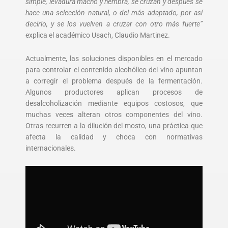
simple, levadura macho y hembra, se cruzan y después se
hace una selección natural, o del más adaptado, por así
decirlo, y se los vuelven a cruzar con otro más fuerte”
explica el académico Usach, Claudio Martinez.
Actualmente, las soluciones disponibles en el mercado
para controlar el contenido alcohólico del vino apuntan
a corregir el problema después de la fermentación.
Algunos productores aplican procesos de
desalcoholización mediante equipos costosos, que
muchas veces alteran otros componentes del vino.
Otras recurren a la dilución del mosto, una práctica que
afecta la calidad y choca con normativas
internacionales.