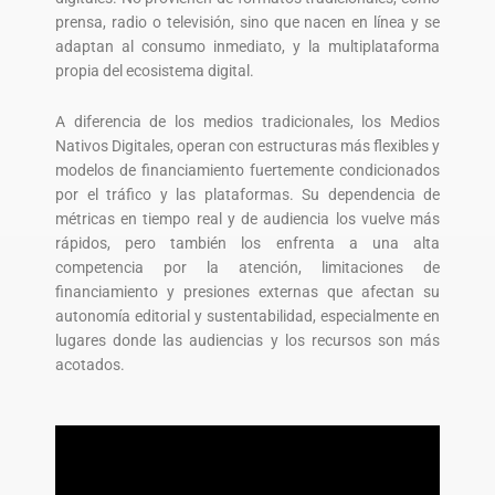
prensa, radio o televisión, sino que nacen en línea y se
adaptan al consumo inmediato, y la multiplataforma
propia del ecosistema digital.
A diferencia de los medios tradicionales, los Medios
Nativos Digitales, operan con estructuras más flexibles y
modelos de financiamiento fuertemente condicionados
por el tráfico y las plataformas. Su dependencia de
métricas en tiempo real y de audiencia los vuelve más
rápidos, pero también los enfrenta a una alta
competencia por la atención, limitaciones de
financiamiento y presiones externas que afectan su
autonomía editorial y sustentabilidad, especialmente en
lugares donde las audiencias y los recursos son más
acotados.