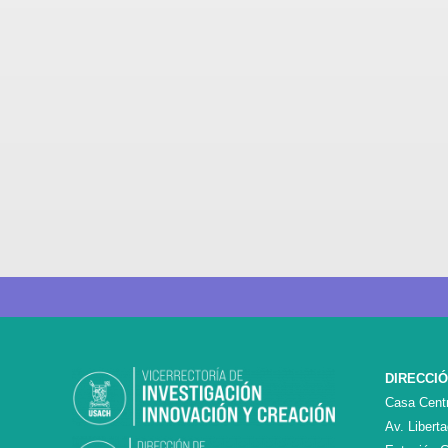
DIRECCI
Casa Centr
Av. Libert