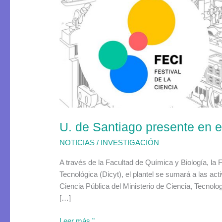
Santiago
presente
en
el
Festival
de
Ciencia
(FECI)
2021
U. de Santiago presente en e
NOTICIAS
/
INVESTIGACIÓN
A través de la Facultad de Química y Biología, la F
Tecnológica (Dicyt), el plantel se sumará a las a
Ciencia Pública del Ministerio de Ciencia, Tecnolog
[…]
Leer más ”