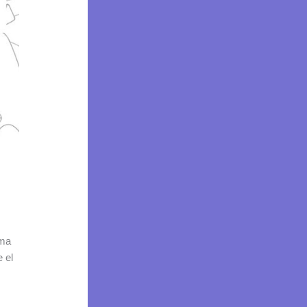
ama
 el