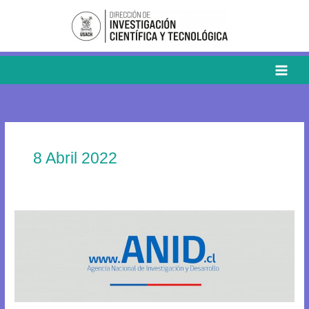
Ir
al
contenido
8 Abril 2022
XI
Concurso
de
Equipamiento
Científicos
y
Tecológico