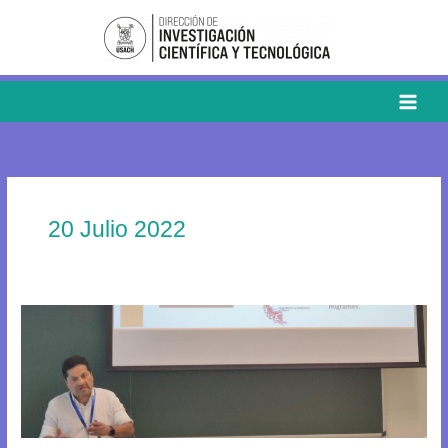
Ir
al
contenido
20 Julio 2022
Académico
USACH
presenta
avances
de
Proyecto
FONDECYT