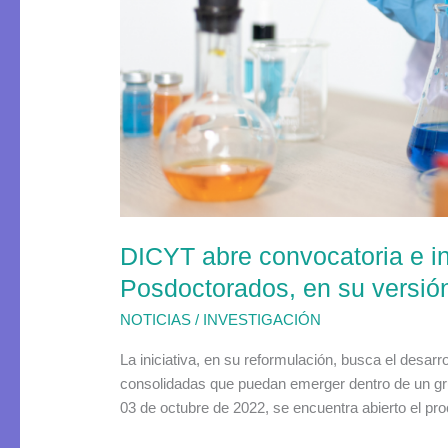
convocatoria
e
invita
a
participar
del
nuevo
Concurso
Posdoctorados,
en
DICYT abre convocatoria e in
su
versión
Posdoctorados, en su versió
2023
NOTICIAS
/
INVESTIGACIÓN
La iniciativa, en su reformulación, busca el desar
consolidadas que puedan emerger dentro de un grup
03 de octubre de 2022, se encuentra abierto el p