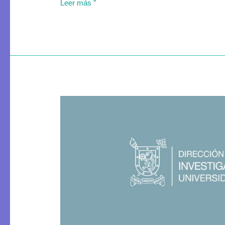
Leer más ”
Contratación
de
Posdoctorado
2023