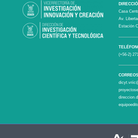
DIRECCI
Casa Centr
Av. Libert
Estación C
TELÉFON
(+56-2) 27
CORREO
dicyt.vrii
proyectose
direccion.
equipoedit