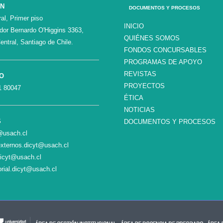
ÓN
DOCUMENTOS Y PROCESOS
al, Primer piso
INICIO
ador Bernardo O'Higgins 3363,
QUIÉNES SOMOS
entral, Santiago de Chile.
FONDOS CONCURSABLES
PROGRAMAS DE APOYO
REVISTAS
O
PROYECTOS
1 80047
ÉTICA
NOTICIAS
S
DOCUMENTOS Y PROCESOS
c@usach.cl
xternos.dicyt@usach.cl
dicyt@usach.cl
orial.dicyt@usach.cl