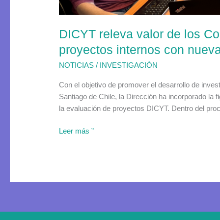
evaluación
de
DICYT releva valor de los Co
proyectos
internos
proyectos internos con nueva
con
NOTICIAS
/
INVESTIGACIÓN
nueva
figura
Con el objetivo de promover el desarrollo de inves
dentro
Santiago de Chile, la Dirección ha incorporado la
del
la evaluación de proyectos DICYT. Dentro del proc
equipo
Leer más ”