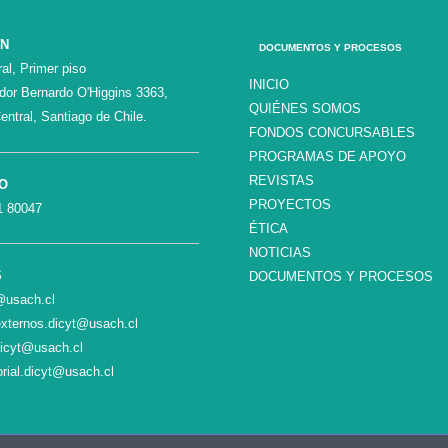
ÓN
DOCUMENTOS Y PROCESOS
al, Primer piso
INICIO
ador Bernardo O'Higgins 3363,
QUIÉNES SOMOS
entral, Santiago de Chile.
FONDOS CONCURSABLES
PROGRAMAS DE APOYO
REVISTAS
O
PROYECTOS
1 80047
ÉTICA
NOTICIAS
S
DOCUMENTOS Y PROCESOS
c@usach.cl
xternos.dicyt@usach.cl
dicyt@usach.cl
orial.dicyt@usach.cl