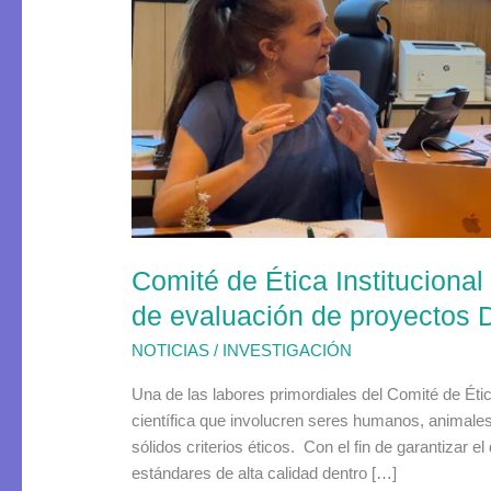
Ética
Institucional
USACH
se
une
paralelamente
al
proceso
de
evaluación
Comité de Ética Institucion
de
proyectos
de evaluación de proyectos
DICYT
NOTICIAS
/
INVESTIGACIÓN
Una de las labores primordiales del Comité de Étic
científica que involucren seres humanos, animales
sólidos criterios éticos. Con el fin de garantizar 
estándares de alta calidad dentro […]