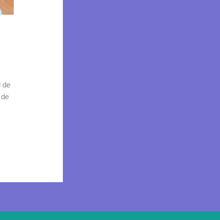
d de
 de