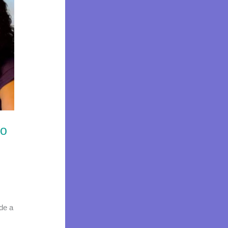
so
rde a