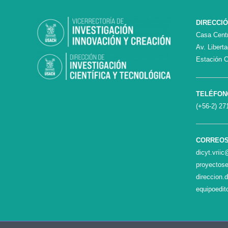
DIRECCI
Casa Centr
Av. Libert
Estación C
TELÉFON
(+56-2) 27
CORREO
dicyt.vrii
proyectose
direccion.
equipoedit