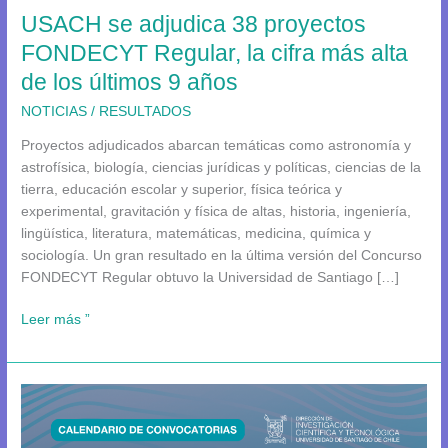
USACH se adjudica 38 proyectos
la
cifra
FONDECYT Regular, la cifra más alta
más
de los últimos 9 años
alta
de
NOTICIAS
/
RESULTADOS
los
Proyectos adjudicados abarcan temáticas como astronomía y
últimos
astrofísica, biología, ciencias jurídicas y políticas, ciencias de la
9
tierra, educación escolar y superior, física teórica y
años
experimental, gravitación y física de altas, historia, ingeniería,
lingüística, literatura, matemáticas, medicina, química y
sociología. Un gran resultado en la última versión del Concurso
FONDECYT Regular obtuvo la Universidad de Santiago […]
Leer más ”
Convocatorias
DICYT
2023