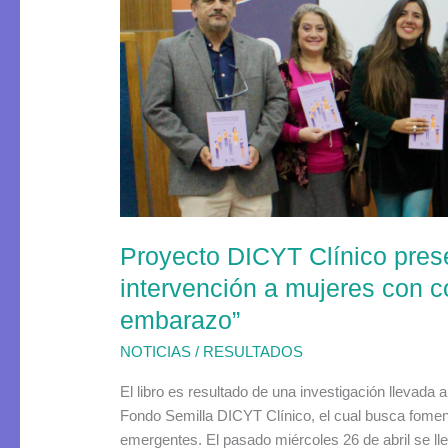
Clínico
presentó
“Manual
de
buenas
prácticas
para
la
intervención
a
Proyecto DICYT Clínico pres
mujeres
con
intervención a mujeres con c
consumo
embarazo”
de
drogas
NOTICIAS
/
RESULTADOS
y
El libro es resultado de una investigación llevada 
alcohol
Fondo Semilla DICYT Clínico, el cual busca fomen
en
emergentes. El pasado miércoles 26 de abril se ll
el