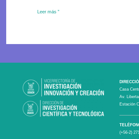
embarazo”
Leer más ”
DIRECCI
Casa Centr
Av. Libert
Estación C
TELÉFON
(+56-2) 27