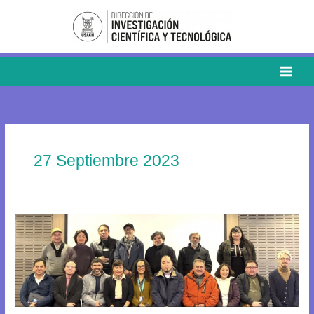
Ir
al
contenido
27 Septiembre 2023
DICYT
presenta
su
nuevo
equipo
editorial
y