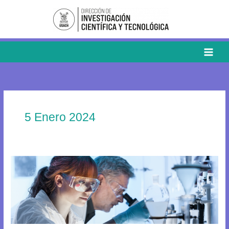
Ir
al
contenido
5 Enero 2024
USACH
escala
en
adjudicaciones
FONDECYT
y
se