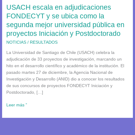
USACH escala en adjudicaciones
ubica
como
FONDECYT y se ubica como la
la
segunda mejor universidad pública en
segunda
proyectos Iniciación y Postdoctorado
mejor
universidad
NOTICIAS
/
RESULTADOS
pública
La Universidad de Santiago de Chile (USACH) celebra la
en
adjudicación de 33 proyectos de investigación, marcando un
proyectos
hito en el desarrollo científico y académico de la institución. El
Iniciación
pasado martes 27 de diciembre, la Agencia Nacional de
y
Investigación y Desarrollo (ANID) dio a conocer los resultados
Postdoctorado
de sus concursos de proyectos FONDECYT Iniciación y
Postdoctorado, […]
Leer más ”