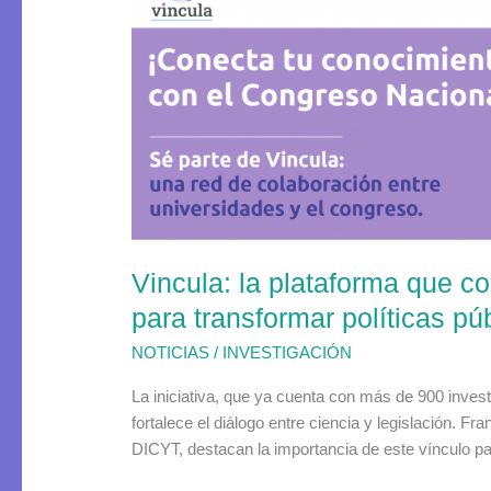
plataforma
que
conecta
a
investigadores
con
el
Congreso
para
transformar
Vincula: la plataforma que c
políticas
públicas
para transformar políticas pú
en
NOTICIAS
/
INVESTIGACIÓN
Chile
La iniciativa, que ya cuenta con más de 900 inves
fortalece el diálogo entre ciencia y legislación. Fr
DICYT, destacan la importancia de este vínculo par