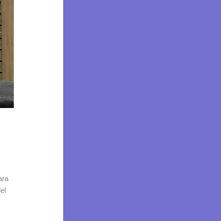
ara
el