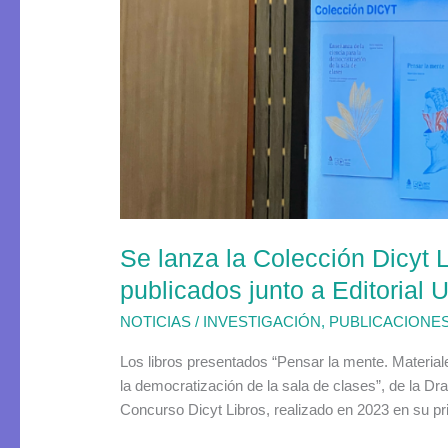
la
Colección
Dicyt
Libros
con
sus
dos
primeros
títulos
publicados
Se lanza la Colección Dicyt L
junto
a
publicados junto a Editorial 
Editorial
NOTICIAS
/
INVESTIGACIÓN
,
PUBLICACIONE
Usach
Los libros presentados “Pensar la mente. Material
la democratización de la sala de clases”, de la Dr
Concurso Dicyt Libros, realizado en 2023 en su pr