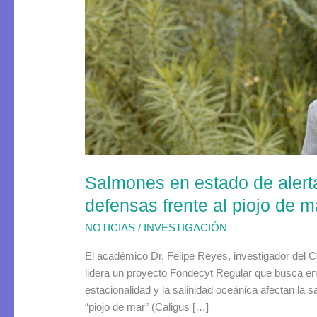
estado
de
alerta:
ciencia
chilena
estudia
nuevas
defensas
frente
al
Salmones en estado de alerta
piojo
de
defensas frente al piojo de m
mar
NOTICIAS
/
INVESTIGACIÓN
El académico Dr. Felipe Reyes, investigador del C
lidera un proyecto Fondecyt Regular que busca en
estacionalidad y la salinidad oceánica afectan la s
“piojo de mar” (Caligus […]