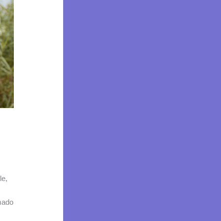
le,
amado