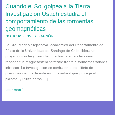
Cuando el Sol golpea a la Tierra:
Investigación
Usach
Investigación Usach estudia el
estudia
comportamiento de las tormentas
el
geomagnéticas
comportamiento
de
NOTICIAS
/
INVESTIGACIÓN
las
tormentas
La Dra. Marina Stepanova, académica del Departamento de
geomagnéticas
Física de la Universidad de Santiago de Chile, lidera un
proyecto Fondecyt Regular que busca entender cómo
responde la magnetósfera terrestre frente a tormentas solares
intensas. La investigación se centra en el equilibrio de
presiones dentro de este escudo natural que protege al
planeta, y utiliza datos […]
Leer más ”