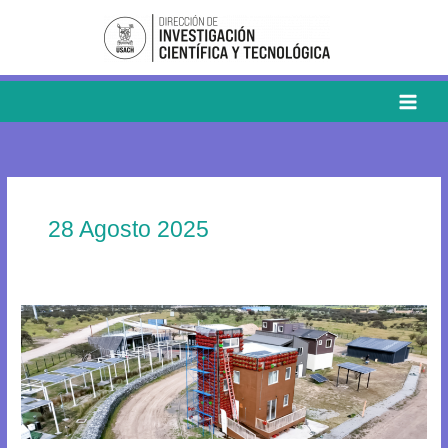
Ir
al
contenido
28 Agosto 2025
Proyecto
científico
logra
integración
tecnológica
para
una