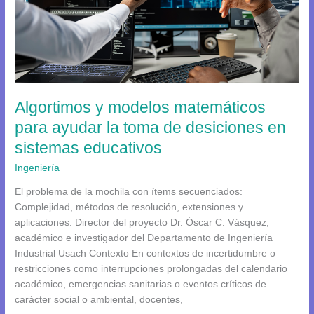
para
ayudar
la
toma
de
desiciones
en
Algortimos y modelos matemáticos
sistemas
para ayudar la toma de desiciones en
educativos
sistemas educativos
Ingeniería
El problema de la mochila con ítems secuenciados:
Complejidad, métodos de resolución, extensiones y
aplicaciones. Director del proyecto Dr. Óscar C. Vásquez,
académico e investigador del Departamento de Ingeniería
Industrial Usach Contexto En contextos de incertidumbre o
restricciones como interrupciones prolongadas del calendario
académico, emergencias sanitarias o eventos críticos de
carácter social o ambiental, docentes,