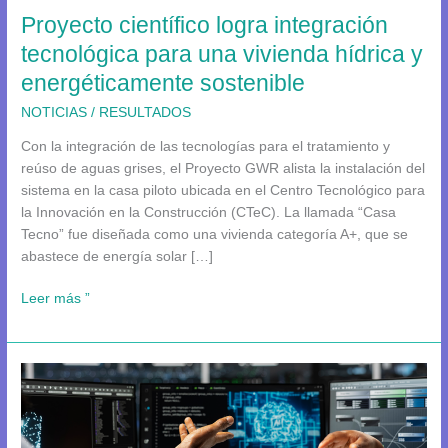
Proyecto científico logra integración
vivienda
hídrica
tecnológica para una vivienda hídrica y
y
energéticamente sostenible
energéticamente
sostenible
NOTICIAS
/
RESULTADOS
Con la integración de las tecnologías para el tratamiento y
reúso de aguas grises, el Proyecto GWR alista la instalación del
sistema en la casa piloto ubicada en el Centro Tecnológico para
la Innovación en la Construcción (CTeC). La llamada “Casa
Tecno” fue diseñada como una vivienda categoría A+, que se
abastece de energía solar […]
Leer más ”
Algortimos
y
modelos
matemáticos