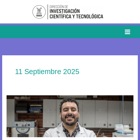
Ir
al
contenido
11 Septiembre 2025
Investigación
chilena
propone
nueva
vía
para
producción