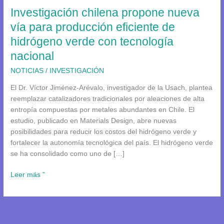
Investigación chilena propone nueva
eficiente
de
vía para producción eficiente de
hidrógeno
hidrógeno verde con tecnología
verde
nacional
con
tecnología
NOTICIAS
/
INVESTIGACIÓN
nacional
El Dr. Víctor Jiménez-Arévalo, investigador de la Usach, plantea
reemplazar catalizadores tradicionales por aleaciones de alta
entropía compuestas por metales abundantes en Chile. El
estudio, publicado en Materials Design, abre nuevas
posibilidades para reducir los costos del hidrógeno verde y
fortalecer la autonomía tecnológica del país. El hidrógeno verde
se ha consolidado como uno de […]
Leer más ”