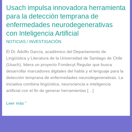
Usach impulsa innovadora herramienta
temprana
de
para la detección temprana de
enfermedades
enfermedades neurodegenerativas
neurodegenerativas
con Inteligencia Artificial
con
Inteligencia
NOTICIAS
/
INVESTIGACIÓN
Artificial
El Dr. Adolfo García, académico del Departamento de
Lingüística y Literatura de la Universidad de Santiago de Chile
(Usach), lidera un proyecto Fondecyt Regular que busca
desarrollar marcadores digitales del habla y el lenguaje para la
detección temprana de enfermedades neurodegenerativas. La
iniciativa combina lingüística, neurociencia e inteligencia
artificial con el fin de generar herramientas […]
Leer más ”