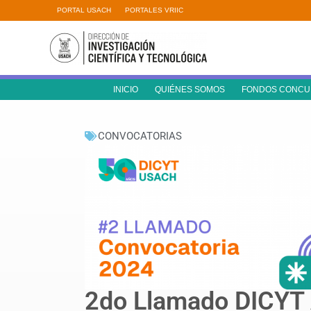
Ir
PORTAL USACH
PORTALES VRIIC
al
contenido
INICIO
QUIÉNES SOMOS
FONDOS CONCU
CONVOCATORIAS
2do Llamado DICYT 