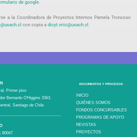
ormulario de google.
irse a la Coordinadora de Proyectos Internos Pamela Troncoso
o@usach.cl
con copia a
dicyt.vriic@usach.cl
.
ÓN
DOCUMENTOS Y PROCESOS
al, Primer piso
INICIO
ador Bernardo O'Higgins 3363,
QUIÉNES SOMOS
entral, Santiago de Chile.
FONDOS CONCURSABLES
PROGRAMAS DE APOYO
REVISTAS
O
PROYECTOS
1 80047