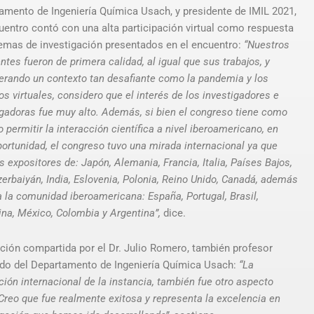
amento de Ingeniería Química Usach, y presidente de IMIL 2021,
uentro contó con una alta participación virtual como respuesta
temas de investigación presentados en el encuentro:
“Nuestros
tes fueron de primera calidad, al igual que sus trabajos, y
erando un contexto tan desafiante como la pandemia y los
s virtuales, considero que el interés de los investigadores e
igadoras fue muy alto. Además, si bien el congreso tiene como
o permitir la interacción científica a nivel iberoamericano, en
portunidad, el congreso tuvo una mirada internacional ya que
 expositores de: Japón, Alemania, Francia, Italia, Países Bajos,
zerbaiyán, India, Eslovenia, Polonia, Reino Unido, Canadá, además
a la comunidad iberoamericana: España, Portugal, Brasil,
ina, México, Colombia y Argentina”,
dice.
ción compartida por el Dr. Julio Romero, también profesor
do del Departamento de Ingeniería Química Usach:
“La
ión internacional de la instancia, también fue otro aspecto
 Creo que fue realmente exitosa y representa la excelencia en