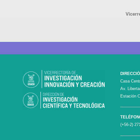
Vicerr
DIRECCI
Casa Centr
Av. Libert
Estación C
TELÉFON
(+56-2) 27