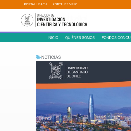
Ir
PORTAL USACH
PORTALES VRIIC
al
contenido
INICIO
QUIÉNES SOMOS
FONDOS CONCU
NOTICIAS