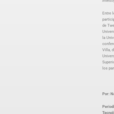
invest
Entre 
partic
de Twe
Univer
la Univ
confer
Villa, 
Univers
Superi
los pa
Por: Na
Periodi
Tecnol