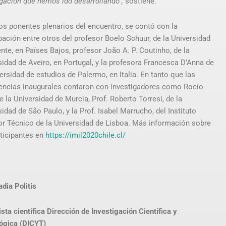
igación que hemos ido desarrollando”,
sostiene.
los ponentes plenarios del encuentro, se contó con la
ipación entre otros del profesor Boelo Schuur, de la Universidad
nte, en Países Bajos, profesor João A. P. Coutinho, de la
sidad de Aveiro, en Portugal, y la profesora Francesca D’Anna de
ersidad de estudios de Palermo, en Italia. En tanto que las
encias inaugurales contaron con investigadores como Rocío
de la Universidad de Murcia, Prof. Roberto Torresi, de la
idad de São Paulo, y la Prof. Isabel Marrucho, del Instituto
or Técnico de la Universidad de Lisboa. Más información sobre
rticipantes en
https://imil2020chile.cl/
dia Politis
sta científica Dirección de Investigación Científica y
ógica (DICYT)