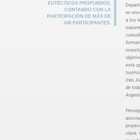
EUTÉCTICOS PROFUNDOS,
Depart
CONTANDO CON LA
en enc
PARTICIPACIÓN DE MÁS DE
a los 
240 PARTICIPANTES.
exponen
consid
formato
invest
objetiv
esta o
tuvimos
Irán, A
de tod
Argent
Percep
asocia
proyecc
clave.