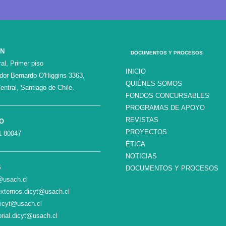
ÓN
DOCUMENTOS Y PROCESOS
al, Primer piso
INICIO
ador Bernardo O'Higgins 3363,
QUIÉNES SOMOS
entral, Santiago de Chile.
FONDOS CONCURSABLES
PROGRAMAS DE APOYO
REVISTAS
O
PROYECTOS
1 80047
ÉTICA
NOTICIAS
S
DOCUMENTOS Y PROCESOS
c@usach.cl
xternos.dicyt@usach.cl
dicyt@usach.cl
orial.dicyt@usach.cl