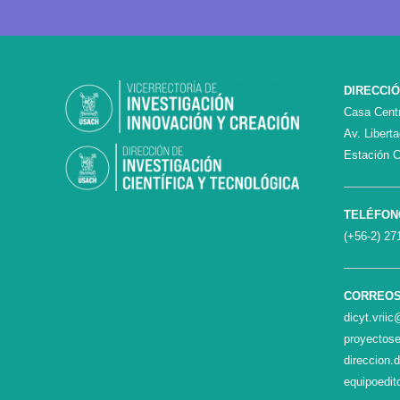
DIRECCI
Casa Centr
Av. Libert
Estación C
TELÉFON
(+56-2) 27
CORREO
dicyt.vrii
proyectose
direccion.
equipoedit