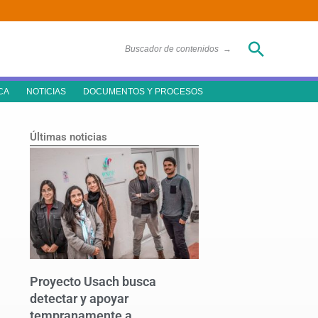
Buscar
Buscador de contenidos
→
CA
NOTICIAS
DOCUMENTOS Y PROCESOS
Últimas noticias
Proyecto Usach busca
detectar y apoyar
tempranamente a