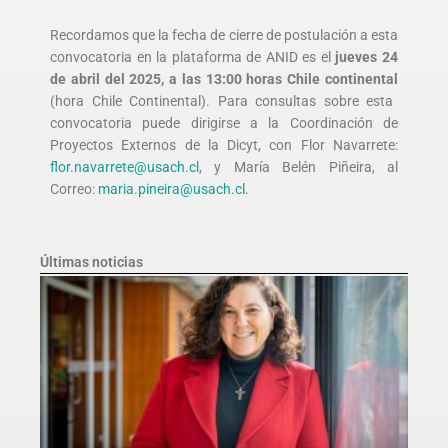
Recordamos que la fecha de cierre de postulación a esta
convocatoria en la plataforma de ANID es el
jueves 24
de abril del 2025, a las 13:00 horas Chile continental
(hora Chile Continental). Para consultas sobre esta
convocatoria puede dirigirse a la Coordinación de
Proyectos Externos de la Dicyt, con Flor Navarrete:
flor.navarrete@usach.cl
, y María Belén Piñeira, al
Correo:
maria.pineira@usach.cl
.
Últimas noticias