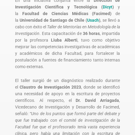
En una iniciativa conjunta entre la
Dirección de
Investigación Científica y Tecnológica (
Dicyt
)
y
la
Facultad de Ciencias Médicas (Facimed)
de
la
Universidad de Santiago de Chile (
Usach
)
, se llevó a
cabo con éxito el
Taller de Mentorías en Metodología de la
Investigación
. Esta capacitación de
36 horas
, impartida
por la profesora
Liuba Alberti
, tuvo como objetivo
mejorar las competencias investigativas de académicas
y académicos de dicha Facultad, para fortalecer la
postulación a fuentes de financiamiento tanto internas
como externas.
El taller surgió de un diagnóstico realizado durante
el
Claustro de Investigación 2023
, donde se identificó
una necesidad de apoyo en la escritura de proyectos
científicos. Al respecto, el
Dr. David Arriagada
,
Vicedecano de Investigación y Desarrollo de Facimed,
señaló:
“Uno de los puntos que formó parte del debate y
que fue trabajado con el comité de investigación de la
Facultad fue que el profesorado tenía vasta experiencia
clínica, pero había una limitación con la escritura de