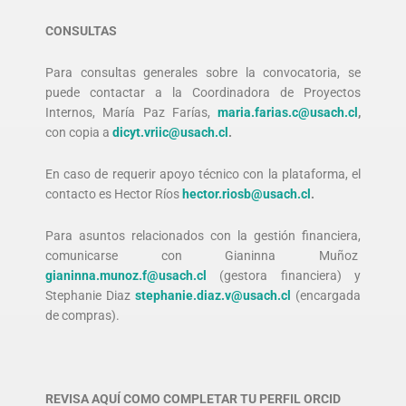
CONSULTAS
Para consultas generales sobre la convocatoria, se
puede contactar a la Coordinadora de Proyectos
Internos, María Paz Farías,
maria.farias.c@usach.cl
,
con copia a
dicyt.vriic@usach.cl
.
En caso de requerir apoyo técnico con la plataforma, el
contacto es He
ctor Ríos
hector.riosb@usach.cl
.
Para asuntos relacionados con la gestión financiera,
comunicarse con Gianinna Muñoz
gianinna.munoz.f@usach.cl
(gestora financiera) y
Stephanie Diaz
stephanie.diaz.v@usach.cl
(encargada
de compras).
REVISA AQUÍ COMO COMPLETAR TU PERFIL ORCID