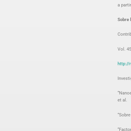
a parti
Sobre 
Contri
Vol. 45
http:/
Investi
“Nanoe
et al.
“Sobre
“Fact