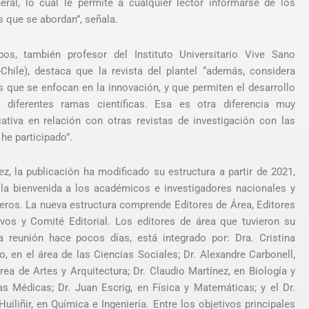
eral, lo cual le permite a cualquier lector informarse de los
s que se abordan”, señala.
obos, también profesor del Instituto Universitario Vive Sano
l-Chile), destaca que la revista del plantel “además, considera
s que se enfocan en la innovación, y que permiten el desarrollo
 diferentes ramas científicas. Esa es otra diferencia muy
icativa en relación con otras revistas de investigación con las
he participado”.
ez, la publicación ha modificado su estructura a partir de 2021,
la bienvenida a los académicos e investigadores nacionales y
jeros. La nueva estructura comprende Editores de Área, Editores
ivos y Comité Editorial. Los editores de área que tuvieron su
a reunión hace pocos días, está integrado por: Dra. Cristina
, en el área de las Ciencias Sociales; Dr. Alexandre Carbonell,
área de Artes y Arquitectura; Dr. Claudio Martínez, en Biología y
as Médicas; Dr. Juan Escrig, en Física y Matemáticas; y el Dr.
uiliñir, en Química e Ingeniería. Entre los objetivos principales