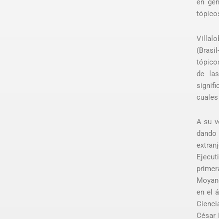
en gen
tópico
Villal
(Brasi
tópico
de las
signif
cuales 
A su v
dando 
extran
Ejecut
primer
Moyano
en el 
Cienci
César H