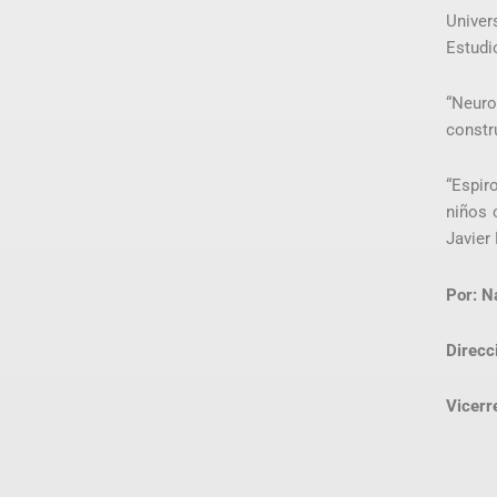
Univer
Estudi
“Neuro
constr
“Espir
niños 
Javier 
Por: Na
Direcc
Vicerr