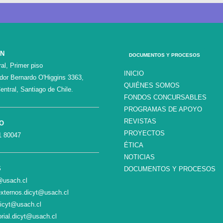
ÓN
DOCUMENTOS Y PROCESOS
al, Primer piso
INICIO
ador Bernardo O'Higgins 3363,
QUIÉNES SOMOS
entral, Santiago de Chile.
FONDOS CONCURSABLES
PROGRAMAS DE APOYO
REVISTAS
O
PROYECTOS
1 80047
ÉTICA
NOTICIAS
S
DOCUMENTOS Y PROCESOS
c@usach.cl
xternos.dicyt@usach.cl
dicyt@usach.cl
orial.dicyt@usach.cl