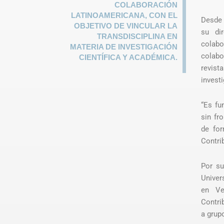
COLABORACIÓN
LATINOAMERICANA, CON EL
Desde 
OBJETIVO DE VINCULAR LA
su di
TRANSDISCIPLINA EN
colabo
MATERIA DE INVESTIGACIÓN
colabo
CIENTÍFICA Y ACADÉMICA.
revist
investi
“Es fu
sin fr
de for
Contri
Por su
Univer
en Ve
Contrib
a grupo