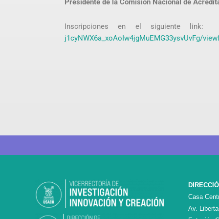
Presidente de la Comisión Nacional de Acredit
Inscripciones en el siguiente link
j1cyNWX6a_xoAoIw4jgMuEMG33ysvUvFg/view
DIRECCI
Casa Centr
Av. Libert