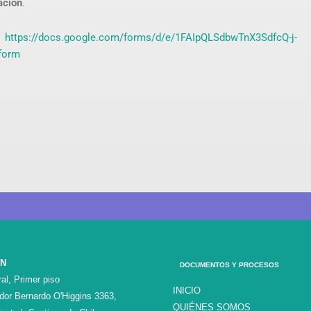
ación
.
:
https://docs.google.com/forms/d/e/1FAIpQLSdbwTnX3SdfcQ-j-
form
ÓN
DOCUMENTOS Y PROCESOS
al, Primer piso
INICIO
ador Bernardo O'Higgins 3363,
QUIÉNES SOMOS