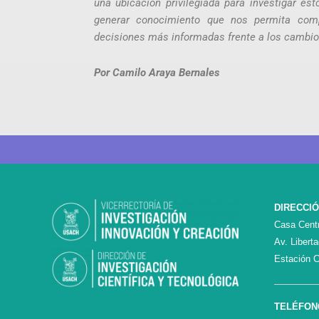
una ubicación privilegiada para investigar es
generar conocimiento que nos permita com
decisiones más informadas frente a los cambio
Por Camilo Araya Bernales
DIRECCI
Casa Centr
Av. Libert
Estación C
TELÉFON