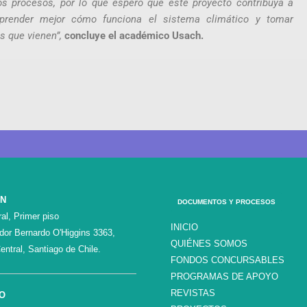
tos procesos, por lo que espero que este proyecto contribuya a
prender mejor cómo funciona el sistema climático y tomar
s que vienen”,
concluye el académico Usach.
ÓN
DOCUMENTOS Y PROCESOS
al, Primer piso
INICIO
ador Bernardo O'Higgins 3363,
QUIÉNES SOMOS
entral, Santiago de Chile.
FONDOS CONCURSABLES
PROGRAMAS DE APOYO
REVISTAS
O