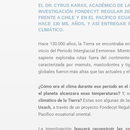
EL DR. CYRUS KARAS, ACADÉMICO DE LA
INVESTIGACIÓN FONDECYT REGULAR 20
FRENTE A CHILE Y EN EL PACÍFICO EC
HACE 130 MIL AÑOS, Y ASÍ ENTREGAR
CLIMÁTICO.
Hace 130.000 años, la Tierra se encontraba en
inicio del Período Interglacial Eemiense. Mien
sapiens exploraba rutas fuera del continent
caracterizada por mamuts, mastodontes y tig
globales fueron más altas que las actuales y el
¿Cómo era el clima durante ese período en el 
el planeta alcanzara esas temperaturas?
Y, s
climático de la Tierra?
Estas son algunas de la
Usach,
a través de un proyecto Fondecyt Regular
Pacífico ecuatorial oriental.
La investigación
buscará reconstruir las c