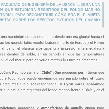
 FACULTAD DE INGENIERÍA DE LA USACH, LIDERA UNA
26 QUE ESTUDIARÁ REGISTROS DEL FONDO MARINO
UATORIAL PARA RECONSTRUIR CÓMO ERA EL PLANETA
 PISTAS SOBRE LOS EFECTOS FUTUROS DEL CAMBIO
 una transición de calentamiento desde una era glacial hasta el
tras los neandertales recolonizaban el norte de Europa y el Homo
e africano, el planeta albergaba una impresionante megafauna
res dientes de sable, en un período en que las temperaturas
 nivel del mar superó en varios metros los niveles presentes.
océano Pacífico sur y en Chile?
¿Qué procesos permitieron que
obre todo,
¿qué puede enseñarnos ese pasado sobre el futuro
s preguntas que busca responder el
Dr. Cyrus Karas, académico
 que estudiará registros del fondo marino frente a Chile y en el
ondiciones oceánicas y atmosféricas de aquella época
para