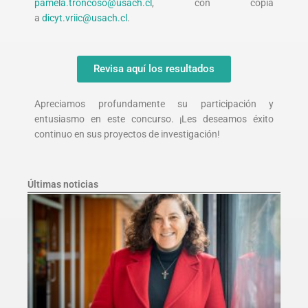
pamela.troncoso@usach.cl
, con copia
a
dicyt.vriic@usach.cl
.
Revisa aquí los resultados
Apreciamos profundamente su participación y
entusiasmo en este concurso. ¡Les deseamos éxito
continuo en sus proyectos de investigación!
Últimas noticias