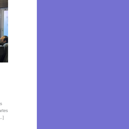
as
artes
[…]