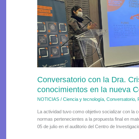
la
Dra.
Cristina
Dorador:
“Ciencia,
tecnología
y
conocimientos
en
la
Conversatorio con la Dra. Cri
nueva
Constitución”
conocimientos en la nueva Co
NOTICIAS
/
Ciencia y tecnología
,
Conversatorio
,
La actividad tuvo como objetivo socializar con la c
normas pertenecientes a la propuesta final en mat
05 de julio en el auditorio del Centro de Investiga