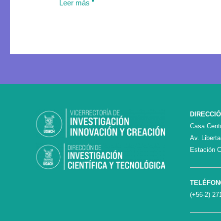
Leer más ”
DIRECCI
Casa Centr
Av. Libert
Estación C
TELÉFON
(+56-2) 27