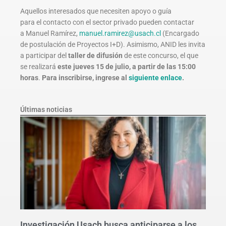
Aquellos interesados que necesiten apoyo o guía
para el contacto con el sector privado pueden contactar
a Manuel Ramírez,
manuel.ramirez@usach.cl
(Encargado
de postulación de Proyectos I+D). Asimismo, ANID les invita
a participar del
taller de
difusión
de este concurso, el que
se realizará
este jueves 15 de julio, a partir de las 15:00
horas
.
Para inscribirse, ingrese al
siguiente enlace
.
Últimas noticias
Investigación Usach busca anticiparse a los