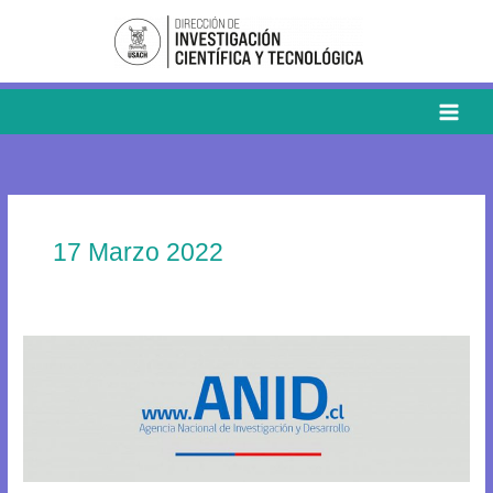
Ir
al
contenido
17 Marzo 2022
Concurso
de
Anillos
de
Investigación
en
Áreas