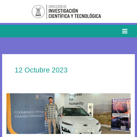
Ir
al
contenido
12 Octubre 2023
Grandes
noticias
para
la
investigación:
USACH
adjudica