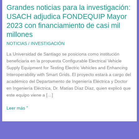
Grandes noticias para la investigación:
FONDEQUIP
Mayor
USACH adjudica FONDEQUIP Mayor
2023
2023 con financiamiento de casi mil
con
millones
financiamiento
de
NOTICIAS
/
INVESTIGACIÓN
casi
La Universidad de Santiago se posiciona como institución
mil
beneficiaria en la propuesta Configurable Electrical Vehicle
millones
Supply Equipment for Testing Electric Vehicles and Enhancing
Interoperability with Smart Grids. El proyecto estará a cargo del
académico del Departamento de Ingeniería Eléctrica y Doctor
en Ingeniería Eléctrica, Dr. Matías Díaz Díaz, quien explicó que
este equipo viene a […]
Leer más ”