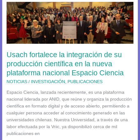
Usach
fortalece
la
integración
de
su
producción
Usach fortalece la integración de su
científica
en
producción científica en la nueva
la
plataforma nacional Espacio Ciencia
nueva
plataforma
NOTICIAS
/
INVESTIGACIÓN
,
PUBLICACIONES
nacional
Espacio Ciencia, lanzada recientemente, es una plataforma
Espacio
nacional liderada por ANID, que reúne y organiza la producción
Ciencia
científica en formato digital y de acceso abierto, permitiendo a
cualquier persona acceder al conocimiento generado en las
universidades chilenas. Nuestra Universidad, a través de una
labor efectuada por la Vriic, ya disponibilizó cerca de mil
publicaciones en