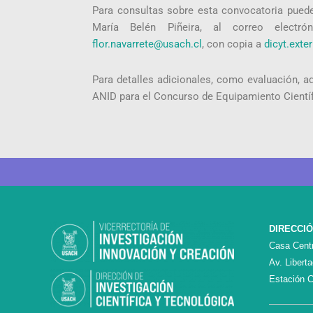
Para consultas sobre esta convocatoria puede 
María Belén Piñeira, al correo electr
flor.navarrete@usach.cl
, con copia a
dicyt.ext
Para detalles adicionales, como evaluación, adj
ANID para el Concurso de Equipamiento Cientí
DIRECCI
Casa Centr
Av. Libert
Estación C