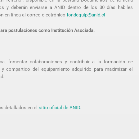
en Terreno”, disponible en la pestaña Documentos de la ficha
os y deberán enviarse a ANID dentro de los 30 días hábiles
ón en línea al correo electrónico
fondequip@anid.cl
para postulaciones como Institución Asociada.
ica, fomentar colaboraciones y contribuir a la formación de
e y compartido del equipamiento adquirido para maximizar el
ad.
os detallados en el
sitio oficial de ANID.