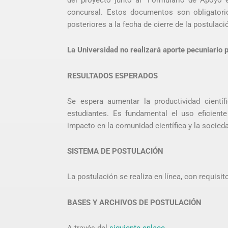
del proyecto junto al “Formulario de Apoyo 
concursal. Estos documentos son obligatori
posteriores a la fecha de cierre de la postulaci
La Universidad no realizará aporte pecuniario 
RESULTADOS ESPERADOS
Se espera aumentar la productividad científ
estudiantes. Es fundamental el uso eficient
impacto en la comunidad científica y la socied
SISTEMA DE POSTULACIÓN
La postulación se realiza en línea, con requisit
BASES Y ARCHIVOS DE POSTULACIÓN
A través del
siguiente enlace
.