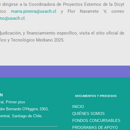
dirigirse a la Coordinadora de Proyectos Externos de la Dicyt
ónico
maria.pineira@usach.cl
y Flor Navarrete V, correo
erno@usach.cl
.
udicación, y financiamiento específico, visita el sitio oficial de
fico y Tecnológico Mediano 2025.
ÓN
DOCUMENTOS Y PROCESOS
al, Primer piso
INICIO
ador Bernardo O'Higgins 3363,
QUIÉNES SOMOS
entral, Santiago de Chile.
FONDOS CONCURSABLES
PROGRAMAS DE APOYO