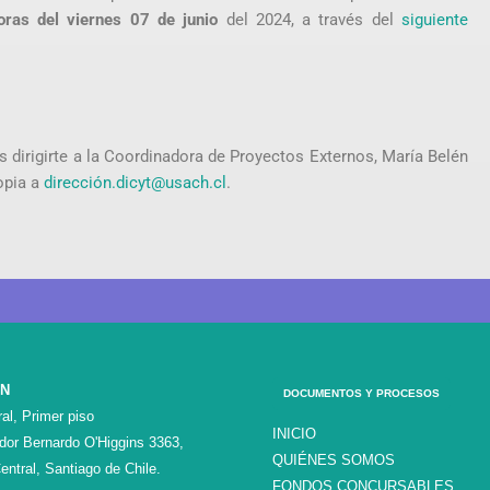
oras del viernes 07 de junio
del 2024, a través del
siguiente
 dirigirte a la Coordinadora de Proyectos Externos, María Belén
opia a
dirección.dicyt@usach.cl
.
ÓN
DOCUMENTOS Y PROCESOS
al, Primer piso
INICIO
ador Bernardo O'Higgins 3363,
QUIÉNES SOMOS
entral, Santiago de Chile.
FONDOS CONCURSABLES