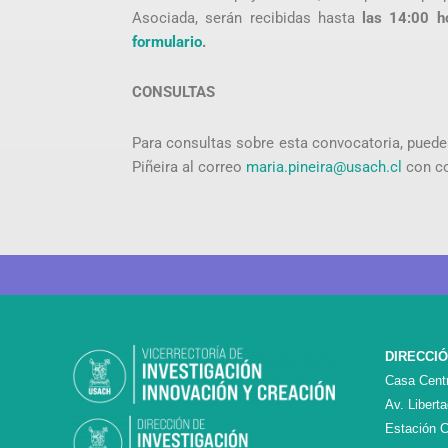
Asociada, serán recibidas hasta
las 14:00 h
formulario
.
CONSULTAS
Para consultas sobre esta convocatoria, puedes
Piñeira al correo
maria.pineira@usach.cl
con c
DIRECCI
Casa Centr
Av. Libert
Estación C