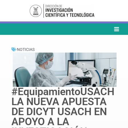
Ir
al
contenido
NOTICIAS
#EquipamientoUSACH
LA NUEVA APUESTA
DE DICYT USACH EN
APOYO A LA