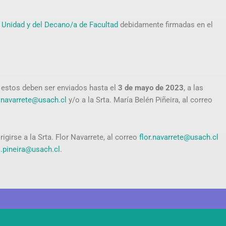
a Unidad y del Decano/a de Facultad
debidamente firmadas en el
, estos deben ser enviados hasta el
3 de mayo de 2023
, a las
r.navarrete@usach.cl
y/o a la Srta. María Belén Piñeira, al correo
girse a la Srta. Flor Navarrete, al correo
flor.navarrete@usach.cl
.pineira@usach.cl
.