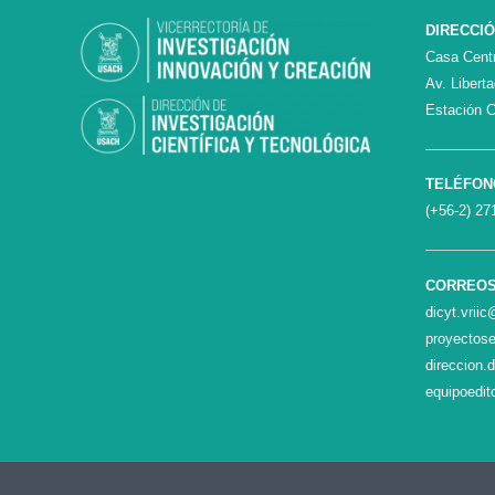
DIRECCI
Casa Centr
Av. Libert
Estación C
TELÉFON
(+56-2) 27
CORREO
dicyt.vrii
proyectose
direccion.
equipoedit