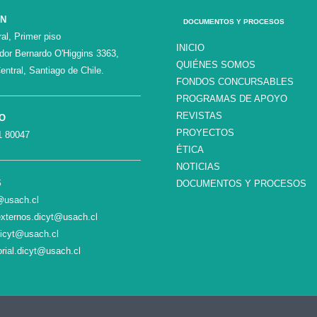
ÓN
DOCUMENTOS Y PROCESOS
al, Primer piso
INICIO
ador Bernardo O'Higgins 3363,
QUIÉNES SOMOS
entral, Santiago de Chile.
FONDOS CONCURSABLES
PROGRAMAS DE APOYO
REVISTAS
O
PROYECTOS
1 80047
ÉTICA
NOTICIAS
S
DOCUMENTOS Y PROCESOS
c@usach.cl
xternos.dicyt@usach.cl
dicyt@usach.cl
orial.dicyt@usach.cl