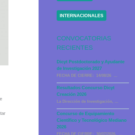
INTERNACIONALES
CONVOCATORIAS
RECIENTES
Dicyt Postdoctorado y Ayudante
de Investigación 2027
2
FECHA DE CIERRE: 14/08/26 …
Resultados Concurso Dicyt
Creación 2026
de
La Dirección de Investigación, …
tar
Concurso de Equipamiento
Científico y Tecnológico Mediano
2026
FECHA DE CIERRE: 30/07/2026, …