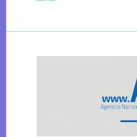
Concurso
de
Proyectos
Fondecyt
de
Posdoctorado
2023