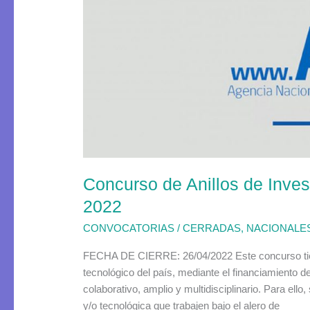
Anillos
de
Investigación
en
Áreas
Temáticas
Específicas
2022
Concurso de Anillos de Inves
2022
CONVOCATORIAS
/
CERRADAS
,
NACIONALE
FECHA DE CIERRE: 26/04/2022 Este concurso tiene
tecnológico del país, mediante el financiamiento d
colaborativo, amplio y multidisciplinario. Para ell
y/o tecnológica que trabajen bajo el alero de