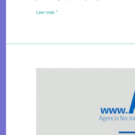
Leer más ”
Concurso
Núcleos
Milenio
en
Ciencias
Sociales
2022