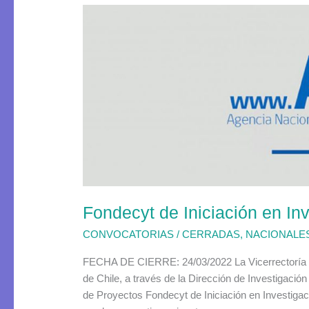
Fondecyt
de
Iniciación
en
Investigación
2023
Fondecyt de Iniciación en In
CONVOCATORIAS
/
CERRADAS
,
NACIONALE
FECHA DE CIERRE: 24/03/2022 La Vicerrectoría de
de Chile, a través de la Dirección de Investigació
de Proyectos Fondecyt de Iniciación en Investiga